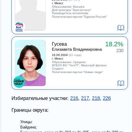
г. Миасс
Образование: Высшее
Дом культуры "Бригантина"
Руководитель коллектива
Политическая партия "Единая Россия"
18.2%
Гусева
Елизавета Владимировна
230
16.06.2004
(22 года)
г. Миасс
Образование: Среднее
ФГБОУ ВО "ЧелГУ", Миасский филиал
Студент
Политическая партия "Новые люди"
Избирательные участки:
216
,
217
,
218
,
226
Границы округа:
Улицы:
Байдина;