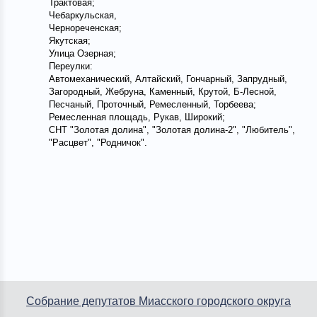
Трактовая;
Чебаркульская,
Чернореченская;
Якутская;
Улица Озерная;
Переулки:
Автомеханический, Алтайский, Гончарный, Запрудный,
Загородный, Жебруна, Каменный, Крутой, Б-Лесной,
Песчаный, Проточный, Ремесленный, Торбеева;
Ремесленная площадь, Рукав, Широкий;
СНТ "Золотая долина", "Золотая долина-2", "Любитель",
"Расцвет", "Родничок".
Собрание депутатов Миасского городского округа