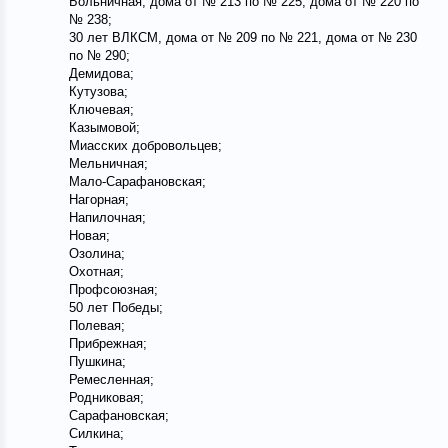
Больничная, дома от № 213 по № 225, дома от № 220 по
№ 238;
30 лет ВЛКСМ, дома от № 209 по № 221, дома от № 230
по № 290;
Демидова;
Кутузова;
Ключевая;
Казымовой;
Миасских добровольцев;
Мельничная;
Мало-Сарафановская;
Нагорная;
Напилочная;
Новая;
Озолина;
Охотная;
Профсоюзная;
50 лет Победы;
Полевая;
Прибрежная;
Пушкина;
Ремесленная;
Родниковая;
Сарафановская;
Силкина;