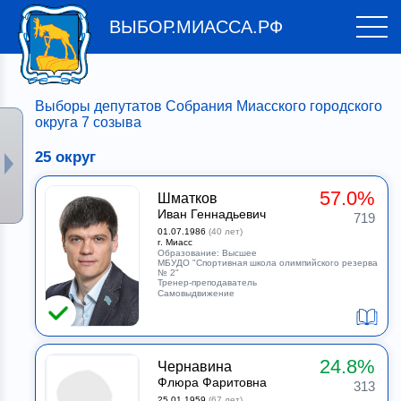
ВЫБОР.МИАССА.РФ
Выборы депутатов Собрания Миасского городского
округа 7 созыва
25 округ
57.0%
Шматков
Иван Геннадьевич
719
01.07.1986
(40 лет)
г. Миасс
Образование: Высшее
МБУДО "Спортивная школа олимпийского резерва
№ 2"
Тренер-преподаватель
Самовыдвижение
24.8%
Чернавина
Флюра Фаритовна
313
25.01.1959
(67 лет)