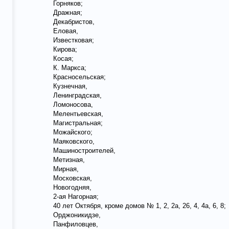
Горняков;
Дражная;
Декабристов,
Еловая,
Известковая;
Кирова;
Косая;
К. Маркса;
Красносельская;
Кузнечная,
Ленинградская,
Ломоносова,
Мелентьевская,
Магистральная;
Можайского;
Маяковского,
Машиностроителей,
Метизная,
Мирная,
Московская,
Новогодняя,
2-ая Нагорная;
40 лет Октября, кроме домов № 1, 2, 2а, 26, 4, 4а, 6, 8;
Орджоникидзе,
Панфиловцев,