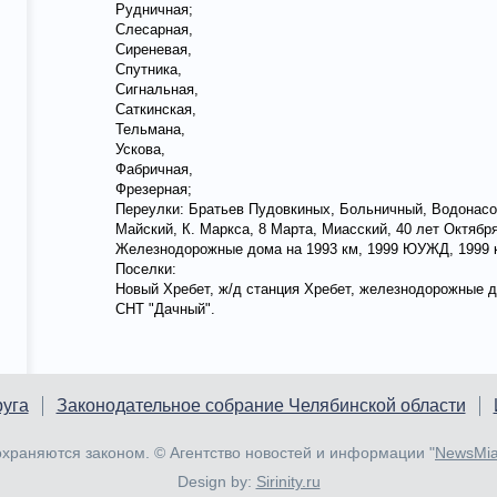
Рудничная;
Слесарная,
Сиреневая,
Спутника,
Сигнальная,
Саткинская,
Тельмана,
Ускова,
Фабричная,
Фрезерная;
Переулки: Братьев Пудовкиных, Больничный, Водонасос
Майский, К. Маркса, 8 Марта, Миасский, 40 лет Октяб
Железнодорожные дома на 1993 км, 1999 ЮУЖД, 1999 
Поселки:
Новый Хребет, ж/д станция Хребет, железнодорожные до
СНТ "Дачный".
руга
Законодательное собрание Челябинской области
храняются законом. © Агентство новостей и информации "
NewsMia
Design by:
Sirinity.ru