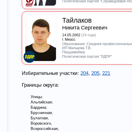
Политическая партия "Справедливая Ро
Тайлаков
Никита Сергеевич
14.05.2002
(24 года)
г. Миасс
Образование: Среднее профессиональн
ИП Малькова Т.В.
Пиццамейкер
Политическая партия "ЛДПР"
Избирательные участки:
204
,
205
,
221
Границы округа:
Улицы:
Альпийская;
Бардина;
Брусничная,
Булатная,
Воровского,
Всероссийская,