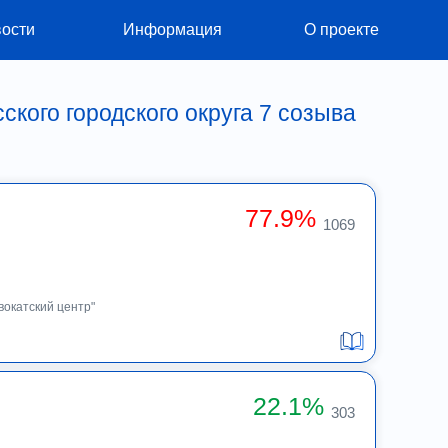
ости
Информация
О проекте
кого городского округа 7 созыва
77.9%
1069
вокатский центр"
22.1%
303