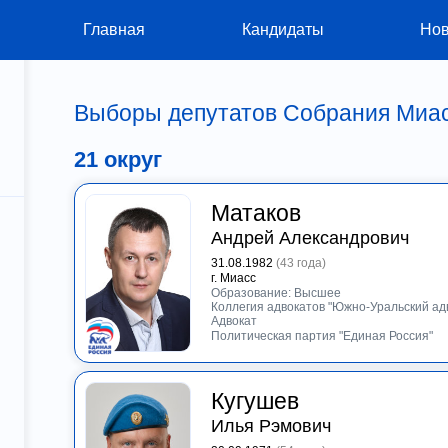
Главная
Кандидаты
Нов
Выборы депутатов Собрания Миасс
я
21 округ
Матаков
Андрей Александрович
31.08.1982
(43 года)
г. Миасс
Образование: Высшее
Коллегия адвокатов "Южно-Уральский ад
Адвокат
Политическая партия "Единая Россия"
Кугушев
Илья Рэмович