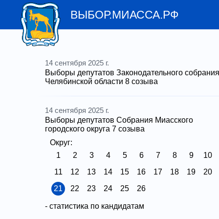
ВЫБОР.МИАССА.РФ
14 сентября 2025 г.
Выборы депутатов Законодательного собрани
Челябинcкой области 8 созыва
14 сентября 2025 г.
Выборы депутатов Собрания Миасского
городского округа 7 созыва
Округ:
1
2
3
4
5
6
7
8
9
10
11
12
13
14
15
16
17
18
19
20
21
22
23
24
25
26
-
статистика по кандидатам