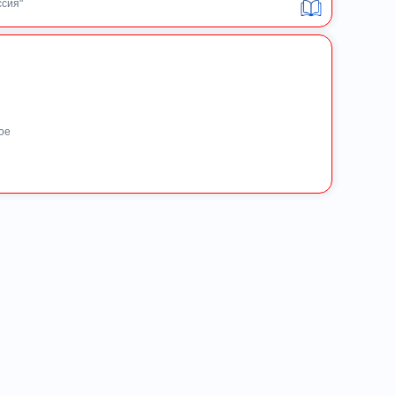
ссия"
ое