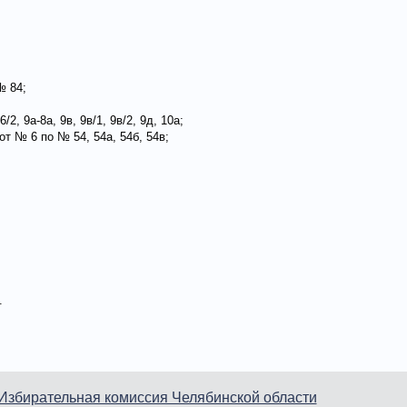
№ 84;
/2, 9а-8а, 9в, 9в/1, 9в/2, 9д, 10а;
от № 6 по № 54, 54а, 54б, 54в;
.
Избирательная комиссия Челябинской области