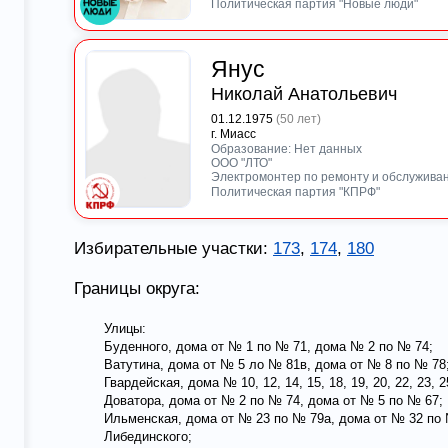
Политическая партия "Новые люди"
Янус
Николай Анатольевич
01.12.1975
(50 лет)
г. Миасс
Образование: Нет данных
ООО "ЛТО"
Электромонтер по ремонту и обслужива
Политическая партия "КПРФ"
Избирательные участки:
173
,
174
,
180
Границы округа:
Улицы:
Буденного, дома от № 1 по № 71, дома № 2 по № 74;
Ватутина, дома от № 5 ло № 81в, дома от № 8 по № 78
Гвардейская, дома № 10, 12, 14, 15, 18, 19, 20, 22, 23, 25
Доватора, дома от № 2 по № 74, дома от № 5 по № 67;
Ильменская, дома от № 23 по № 79а, дома от № 32 по 
Либединского;